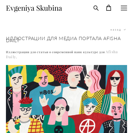
Evgeniya Skubina
назад
↵
ИЛЛЮСТРАЦИИ ДЛЯ МЕДИА ПОРТАЛА AFISHA
DAILY
Afisha
Иллюстрации для статьи о современной панк
культуре
для
Daily
.