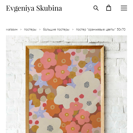
Evgeniya Skubina
магазин
>
постеры
>
большие постеры
>
постер "оранжевые цветы" 50х70