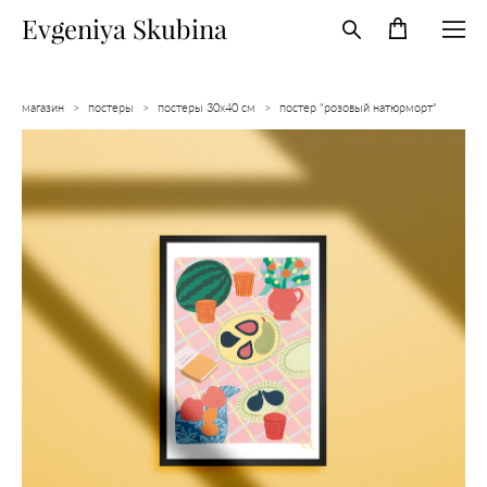
Evgeniya Skubina
магазин
>
постеры
>
постеры 30х40 см
>
постер "розовый натюрморт"